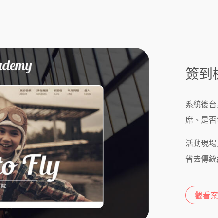
簽到
系統後台
席、是否
活動現場
省去傳統
觀看案