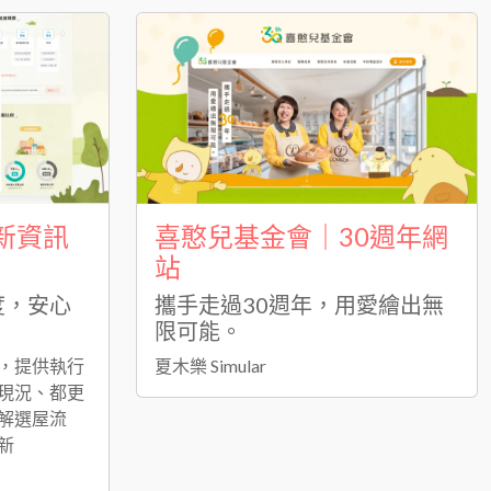
更新資訊
喜憨兒基金會｜30週年網
站
度，安心
攜手走過30週年，用愛繪出無
限可能。
，提供執行
夏木樂 Simular
現況、都更
解選屋流
新