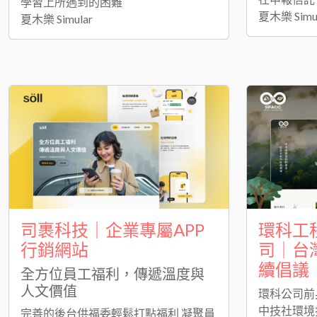
學習上所遇到的困難
夏木樂 Simu
夏木樂 Simular
司裹科技｜企業專屬APP
環科工
行銷網站
司｜台
續倡議
全方位員工福利，傳遞溫度與
人文價值
環科公司前
中技社環境
完善的後台供福委輕鬆打點福利 凝聚員