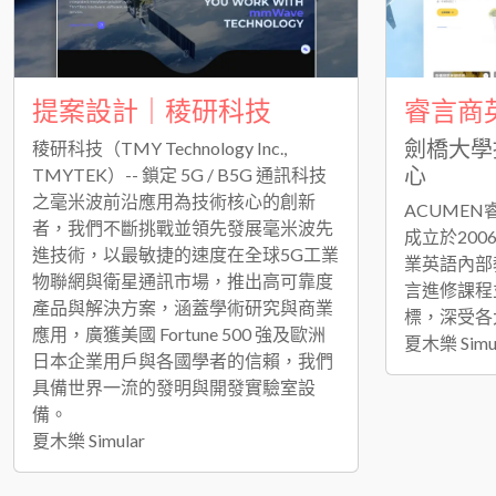
提案設計｜稜研科技
睿言商
劍橋大學
稜研科技（TMY Technology Inc.,
心
TMYTEK）-- 鎖定 5G / B5G 通訊科技
之毫米波前沿應用為技術核心的創新
ACUME
者，我們不斷挑戰並領先發展毫米波先
成立於20
進技術，以最敏捷的速度在全球5G工業
業英語內部
物聯網與衛星通訊市場，推出高可靠度
言進修課程
產品與解決方案，涵蓋學術研究與商業
標，深受各
應用，廣獲美國 Fortune 500 強及歐洲
夏木樂 Simu
日本企業用戶與各國學者的信賴，我們
具備世界一流的發明與開發實驗室設
備。
夏木樂 Simular