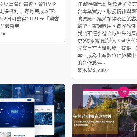
泰財富管理貴賓，晉升VIP
IT 軟硬體代理與整合解決方
更多權利！ 每月完成以下2
合專業實力、服務精神與創
月6日可獲得CUBE卡「樂饗
助原廠、經銷夥伴及企業客
5%優惠券
轉型、雲端應用、資安韌性與 
lar
我們不僅引進全球領先的產
更透過顧問式導入、全方位
完整售前售後服務，提供一
案，成為企業數位化旅程中
的合作夥伴。
夏木樂 Simular