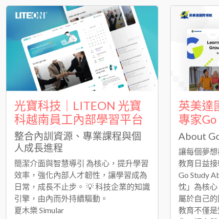
光寶科技｜LITEON 光寶
英美達
科越南員工內部學習平台
專家Go
整合內訓資源、專業課程與個
About Go
人成長進程
讓每個夢想
簡潔介面與智慧導引 為核心，提升學習
教育日益接
效率，強化內部人才韌性，讓學習成為
Go Stud
日常，成長不止步。 💡 科技企業的知識
忱」為核心
引擎，由內而外持續驅動。
屬於自己的
夏木樂 Simular
教育不僅是