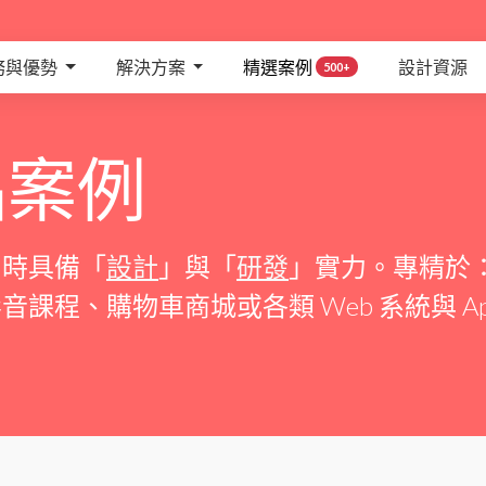
務與優勢
解決方案
精選案例
設計資源
500+
品案例
同時具備「
設計
」與「
研發
」實力。專精於：
課程、購物車商城或各類 Web 系統與 Ap