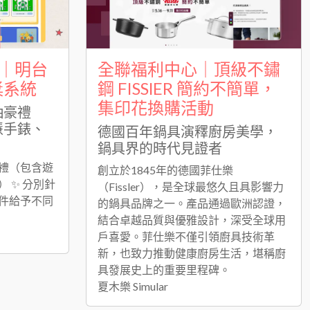
｜明台
全聯福利中心｜頂級不鏽
獎系統
鋼 FISSlER 簡約不簡單，
集印花換購活動
抽豪禮
慧手錶、
德國百年鍋具演釋廚房美學，
鍋具界的時代見證者
豪禮（包含遊
創立於1845年的德國菲仕樂
 ✨ 分別針
（Fissler），是全球最悠久且具影響力
件給予不同
的鍋具品牌之一。產品通過歐洲認證，
結合卓越品質與優雅設計，深受全球用
戶喜愛。菲仕樂不僅引領廚具技術革
新，也致力推動健康廚房生活，堪稱廚
具發展史上的重要里程碑。
夏木樂 Simular