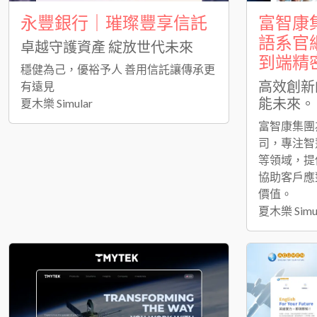
永豐銀行｜璀璨豐享信託
富智康
語系官
卓越守護資產 綻放世代未來
到端精
穩健為己，優裕予人 善用信託讓傳承更
高效創新
有遠見
能未來。
夏木樂 Simular
富智康集團
司，專注智
等領域，提
協助客戶應
價值。
夏木樂 Simu