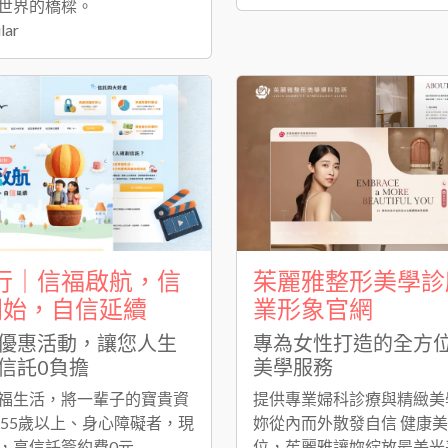
世界的橋樑。
lar
行｜信福啟航，信
茱麗雅整形美學診
開始，自信延續
業形象官網
優惠活動，讓您人生
專為女性打造的全方
信託0負擔
美學服務
福生活，將一輩子的寶貴資
提供專業婦科診療與精緻美
 55歲以上、身心障礙者，現
妳從內而外散發自信 健康
，享信託簽約費0元
位，茱麗雅讓妳綻放最美光