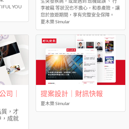
生突發疾病，或是遇到 班機延誤 、 行
IFUL YOU
李被竊 等狀況也不擔心，和泰產險，讓
您於旅遊期間，享有完整安全保障。
夏木樂 Simular
公司｜
提案設計｜財訊快報
夏木樂 Simular
品質，才
中，成就