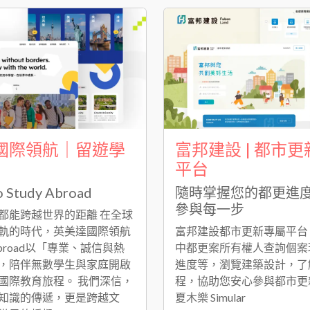
國際領航｜留遊學
富邦建設 | 都市
平台
 Study Abroad
隨時掌握您的都更進
參與每一步
都能跨越世界的距離 在全球
軌的時代，英美達國際領航
富邦建設都市更新專屬平台
y Abroad以「專業、誠信與熱
中都更案所有權人查詢個案
，陪伴無數學生與家庭開啟
進度等，瀏覽建築設計，了
國際教育旅程。 我們深信，
程，協助您安心參與都市更
知識的傳遞，更是跨越文
夏木樂 Simular