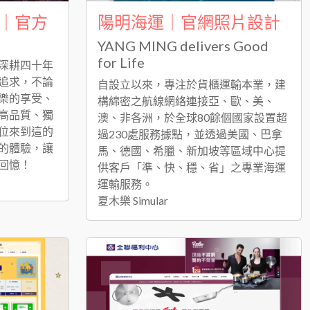
｜官方
陽明海運｜官網照片設計
YANG MING delivers Good
for Life
深耕四十年
追求，不論
自設立以來，專注於貨櫃運輸本業，建
樂的享受、
構綿密之航線網絡連接亞、歐、美、
高品質、獨
澳、非各洲，於全球80餘個國家設置超
位來到這的
過230處服務據點，並透過美國、巴拿
的體驗，讓
馬、德國、希臘、新加坡等區域中心提
回憶！
供客戶「準、快、穩、省」之專業海運
運輸服務。
夏木樂 Simular