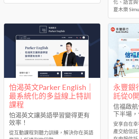
化、語言與
夏木樂 Simu
怕渴英文Parker English｜
永豐銀
最系統化的多益線上特訓
託從0
課程
信福啟航
下半場，
怕渴英文讓英語學習變得更有
效率！
安享自在幸
產交給信託
從互動課程到聽力訓練，解決你在英語
在申報信託