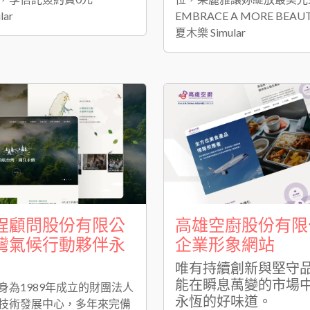
lar
EMBRACE A MORE BEAUT
夏木樂 Simular
程顧問股份有限公
高雄空廚股份有限
灣氣候行動夥伴永
企業形象網站
唯有持續創新與堅守
能在瞬息萬變的市場
身為1989年成立的財團法人
永恆的好味道。
技術發展中心，多年來完備