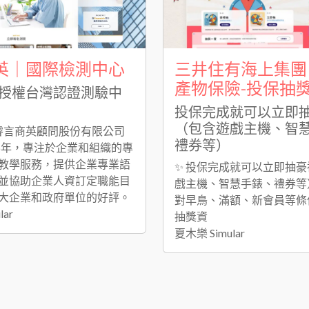
英｜國際檢測中心
三井住有海上集團
產物保險-投保抽
授權台灣認證測驗中
投保完成就可以立即
（包含遊戲主機、智
N睿言商英顧問股份有限公司
禮券等）
06年，專注於企業和組織的專
教學服務，提供企業專業語
✨ 投保完成就可以立即抽
並協助企業人資訂定職能目
戲主機、智慧手錶、禮券等）
大企業和政府單位的好評。
對早鳥、滿額、新會員等條
lar
抽獎資
夏木樂 Simular