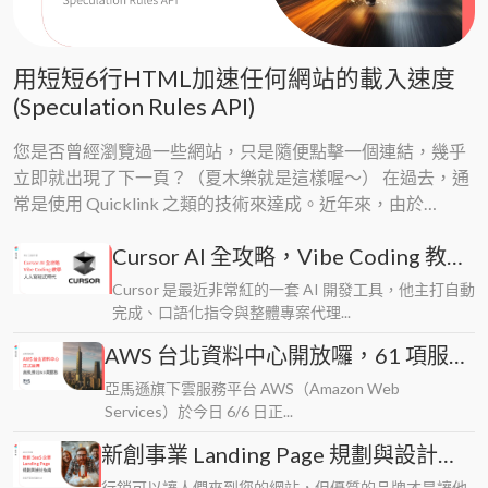
用短短6行HTML加速任何網站的載入速度
(Speculation Rules API)
您是否曾經瀏覽過一些網站，只是隨便點擊一個連結，幾乎
立即就出現了下一頁？（夏木樂就是這樣喔～） 在過去，通
常是使用 Quicklink 之類的技術來達成。近年來，由於
Chrome Speculation Rules API，這種神奇的快速體驗現在變
Cursor AI 全攻略，Vibe Coding 教
得更容易實現。這項新的瀏覽器功能，只需幾行 HTM...
學，人人寫程式時代來臨
Cursor 是最近非常紅的一套 AI 開發工具，他主打自動
完成、口語化指令與整體專案代理...
AWS 台北資料中心開放囉，61 項服務
推出，如何開啟 ap-east-2 區域
亞馬遜旗下雲服務平台 AWS（Amazon Web
Services）於今日 6/6 日正...
新創事業 Landing Page 規劃與設計指
南，給 Startup 與 SaaS 的基本功
行銷可以讓人們來到您的網站，但優質的品牌才是讓他