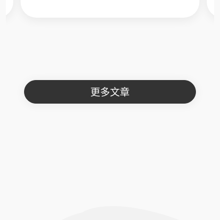
來擴展全球市場。然而，在提供服務的過
程中，支付與...
更多文章