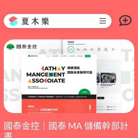
國泰金控｜國泰 MA 儲備幹部計
畫