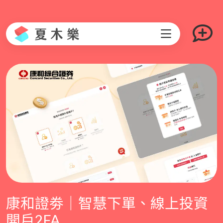
康和證劵｜智慧下單、線上投資
開戶2FA