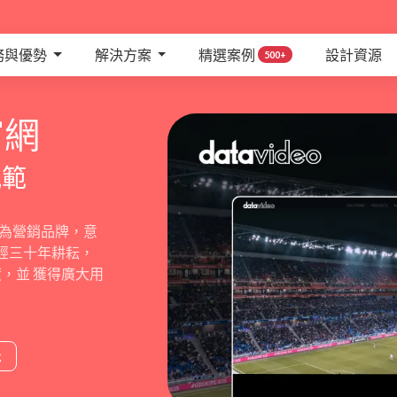
務與優勢
解決方案
精選案例
設計資源
500+
官網
風範
o作為營銷品牌，意
歷經三十年耕耘，
，並 獲得廣大用
示