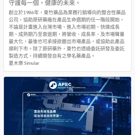
守護每一個，健康的未來。
創立於1986年，東竹藥品為業務行銷導向的整合性藥品
公司，協助原研藥廠在產品生命週期的任一階段開始，
不論是計畫進入台灣市場、進入市場初期、快速成長
期、成熟期乃至衰退期，將營收、成長率、及市場聲量
最大化，最後也可承接欲撤出市場產品，或協助此產品
順利下市。除了原研藥外，東竹也透過委託研發及委託
製造方式，持續開發自有之學名藥產品。
夏木樂 Simular