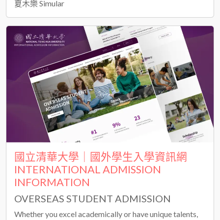
夏木樂 Simular
國立清華大學｜國外學生入學資訊網
INTERNATIONAL ADMISSION
INFORMATION
OVERSEAS STUDENT ADMISSION
Whether you excel academically or have unique talents,