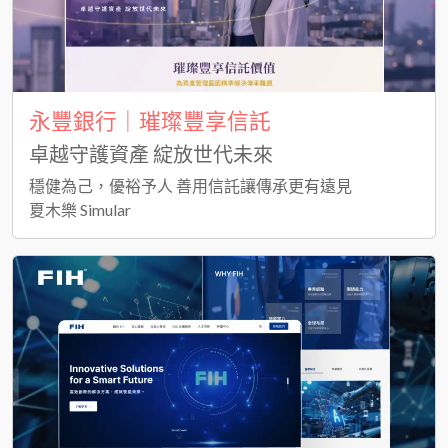
永豐銀行｜璀璨豐享信託
卓越守護資產 綻放世代未來
穩健為己，優裕予人 善用信託讓傳承更有遠見
夏木樂 Simular