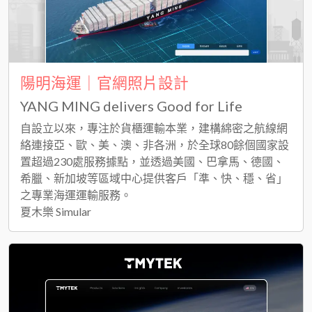
陽明海運｜官網照片設計
YANG MING delivers Good for Life
自設立以來，專注於貨櫃運輸本業，建構綿密之航線網
絡連接亞、歐、美、澳、非各洲，於全球80餘個國家設
置超過230處服務據點，並透過美國、巴拿馬、德國、
希臘、新加坡等區域中心提供客戶「準、快、穩、省」
之專業海運運輸服務。
夏木樂 Simular