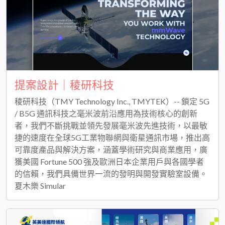
提案設計｜稜研科技
稜研科技（TMY Technology Inc., TMYTEK）-- 鎖定 5G
/ B5G 通訊科技之毫米波前沿應用為技術核心的創新
者，我們不斷挑戰並領先發展毫米波先進技術，以最敏
捷的速度在全球5G工業物聯網與衛星通訊市場，推出高
可靠度產品與解決方案，涵蓋學術研究與商業應用，廣
獲美國 Fortune 500 強及歐洲日本企業用戶與各國學者
的信賴，我們具備世界一流的發明與開發實驗室設備。
夏木樂 Simular