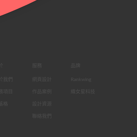
於
服務
品牌
於我們
網頁設計
Rankwing
務項目
作品案例
織女星科技
落格
設計資源
聯絡我們