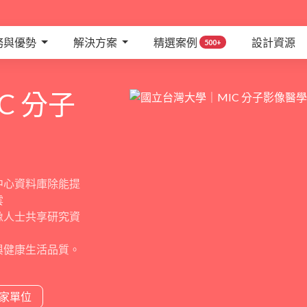
務與優勢
解決方案
精選案例
設計資源
500+
C 分子
中心資料庫除能提
雲
像人士共享研究資
與健康生活品質。
家單位