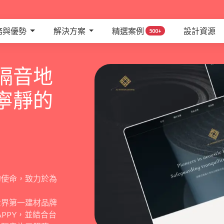
務與優勢
解決方案
精選案例
設計資源
500+
隔音地
寧靜的
的使命，致力於為
世界第一建材品牌
APPY，並結合台