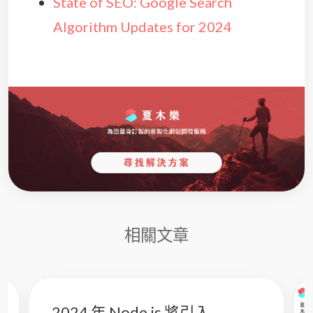
State of SEO: Google Search
Algorithm Updates for 2024
相關文章
2024 年 Node.js 將引入