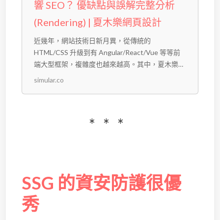
響 SEO？ 優缺點與誤解完整分析
(Rendering) | 夏木樂網頁設計
近幾年，網站技術日新月異，從傳統的
HTML/CSS 升級到有 Angular/React/Vue 等等前
端大型框架，複雜度也越來越高。其中，夏木樂經
常被客戶詢問的其中一個問題是：「能不能把網站
simular.co
做成前後端分離？」 由於這個問題並不是單一層
面的，完全要依照真實的需求與預算去規劃，所以
我們在這邊介紹一下...
SSG 的資安防護很優
秀