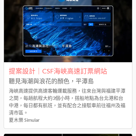
提案設計｜CSF海峽高速訂票網站
聽見海潮與浪花的顏色，平潭島
海峽高速提供高速客輪運載服務，往來台灣與福建平潭
之間，每趟航程大約3個小時，搭船地點為台北港和台
中港，每日都有航班，並有配合之接駁車前往福州及福
清市區。
夏木樂 Simular