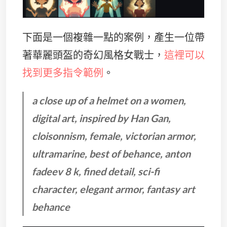
下面是一個複雜一點的案例，產生一位帶
著華麗頭盔的奇幻風格女戰士，
這裡可以
找到更多指令範例
。
a close up of a helmet on a women,
digital art, inspired by Han Gan,
cloisonnism, female, victorian armor,
ultramarine, best of behance, anton
fadeev 8 k, fined detail, sci-fi
character, elegant armor, fantasy art
behance