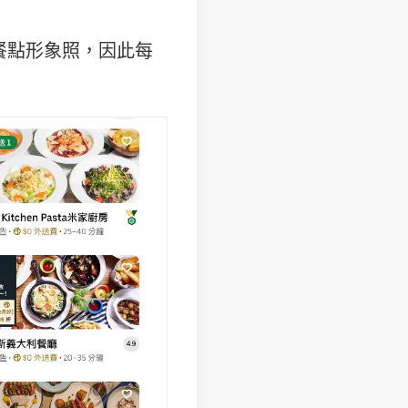
的餐點形象照，因此每