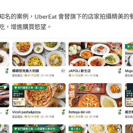
名的案例，UberEat 會替旗下的店家拍攝精美
吃，增進購買慾望。