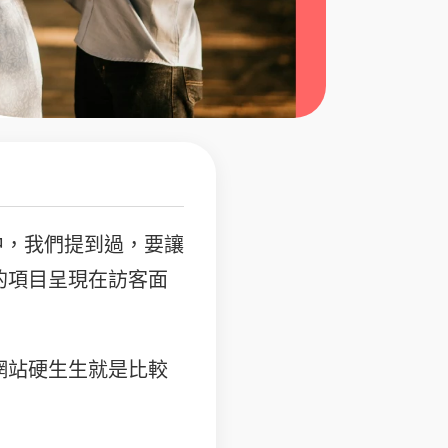
中，我們提到過，要讓
的項目呈現在訪客面
網站硬生生就是比較