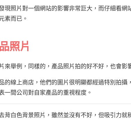
發現照片對一個網站的影響非常巨大，而仔細看網
元素而已。
品照片
片來舉例，同樣的，產品照片拍的好不好，也會影
品的線上商店，他們的圖片很明顯都經過特別拍攝
表一間公司對自家產品的重視程度。
去背白色背景照片，雖然並沒有不好，但吸引力就