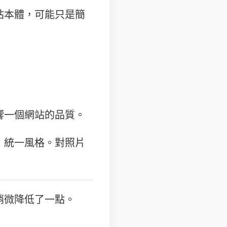
站本體，可能只是簡
響一個網站的品質。
，統一風格。對照片
稍微降低了一點。