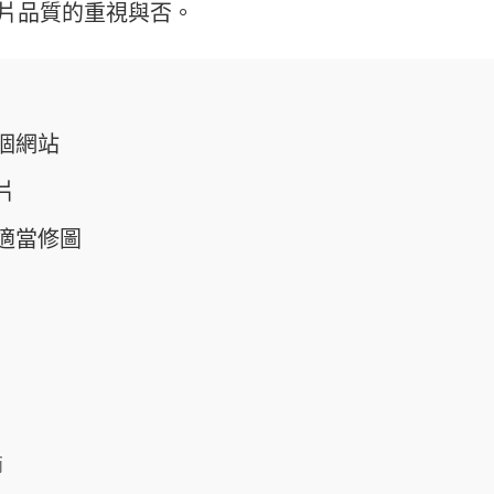
片品質的重視與否。
個網站
片
適當修圖
師