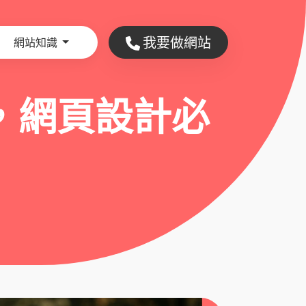
我要做網站
網站知識
，網頁設計必