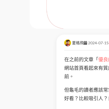
夏格飛
2024-07-15
在之前的文章「
優良
網站首頁看起來有質
前。
但龜毛的讀者應該常
好看？比較吸引人？