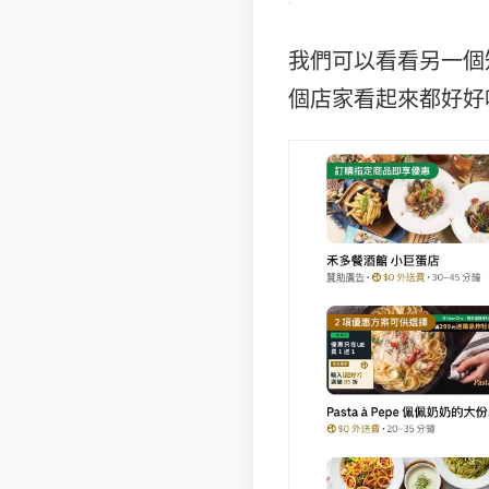
我們可以看看另一個知
個店家看起來都好好