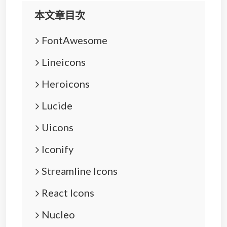
本文章目次
FontAwesome
Lineicons
Heroicons
Lucide
Uicons
Iconify
Streamline Icons
React Icons
Nucleo