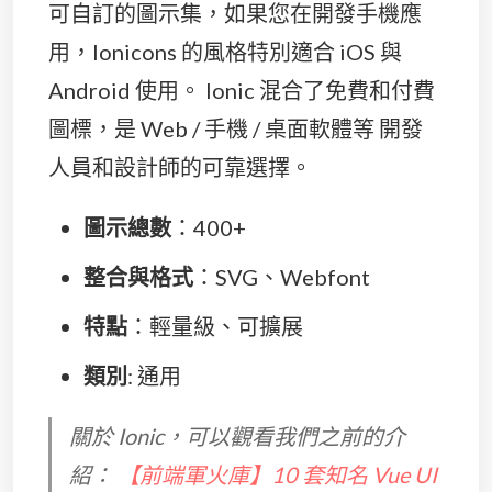
可自訂的圖示集，如果您在開發手機應
用，Ionicons 的風格特別適合 iOS 與
Android 使用。 Ionic 混合了免費和付費
圖標，是 Web / 手機 / 桌面軟體等 開發
人員和設計師的可靠選擇。
圖示總數
：400+
整合與格式
：SVG、Webfont
特點
：輕量級、可擴展
類別
: 通用
關於 Ionic，可以觀看我們之前的介
紹：
【前端軍火庫】10 套知名 Vue UI