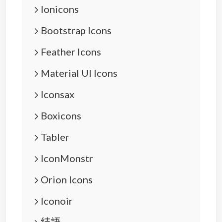
Ionicons
Bootstrap Icons
Feather Icons
Material UI Icons
Iconsax
Boxicons
Tabler
IconMonstr
Orion Icons
Iconoir
結語