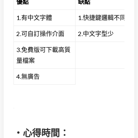
優點
缺點
1.有中文字體
1.快捷鍵邏輯不同
2.可自訂操作介面
2.中文字型少
3.免費版可下載高質
量檔案
4.無廣告
・心得時間：